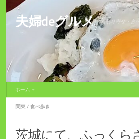
コンテンツへスキップ
夫婦deグルメ
お取り寄せ・食
ホーム
関東
/
食べ歩き
茨城にて、ふっくら