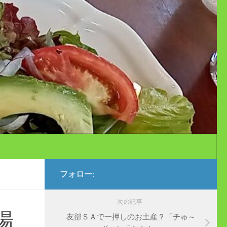
フォロー:
次の記事
揚
友部ＳＡで一押しのお土産？「チゅ～