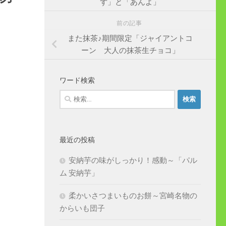
ず」と「あんよ」
前の記事
また抹茶♪期間限定「ジャイアントコ
ーン 大人の抹茶生チョコ」
ワード検索
検
索:
最近の投稿
安納芋の味がしっかり！感動～「パル
ム 安納芋」
柔かいさつまいものお餅～宮崎名物の
からいも団子