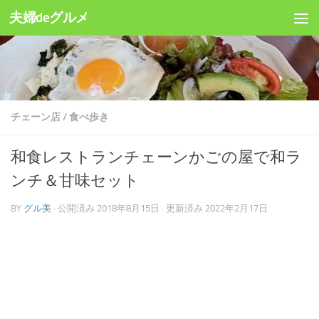
夫婦deグルメ
コンテンツへスキップ
チェーン店
/
食べ歩き
和食レストランチェーンかごの屋で和ラ
ンチ＆甘味セット
BY
グル美
· 公開済み
2018年8月15日
· 更新済み
2022年2月17日