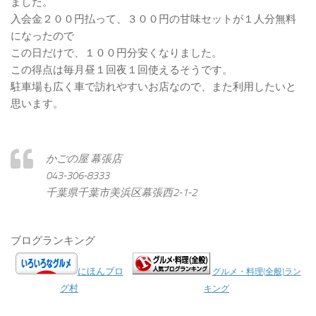
ました。
入会金２００円払って、３００円の甘味セットが１人分無料
になったので
この日だけで、１００円分安くなりました。
この得点は毎月昼１回夜１回使えるそうです。
駐車場も広く車で訪れやすいお店なので、また利用したいと
思います。
かごの屋 幕張店
043-306-8333
千葉県千葉市美浜区幕張西2-1-2
ブログランキング
にほんブロ
グルメ・料理(全般)ラン
グ村
キング