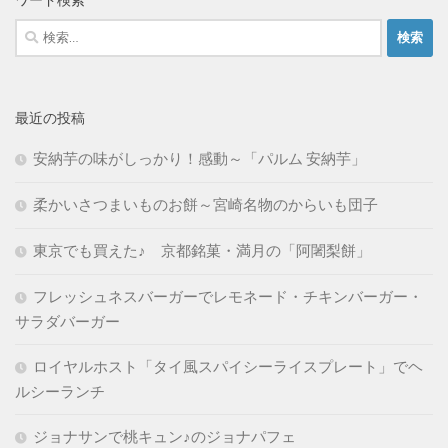
ワード検索
検
索:
最近の投稿
安納芋の味がしっかり！感動～「パルム 安納芋」
柔かいさつまいものお餅～宮崎名物のからいも団子
東京でも買えた♪ 京都銘菓・満月の「阿闍梨餅」
フレッシュネスバーガーでレモネード・チキンバーガー・
サラダバーガー
ロイヤルホスト「タイ風スパイシーライスプレート」でヘ
ルシーランチ
ジョナサンで桃キュン♪のジョナパフェ