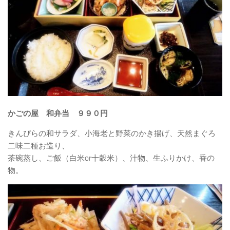
かごの屋 和弁当 ９９０円
きんぴらの和サラダ、小海老と野菜のかき揚げ、天然まぐろ
二味二種お造り、
茶碗蒸し、ご飯（白米or十穀米）、汁物、生ふりかけ、香の
物。