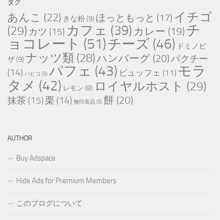
タグ
一
イチゴ
あんこ
(22)
ほっともっと
(17)
きな粉
(9)
覧
チ
カフェ
(39)
(29)
カレー
(19)
カツ
(15)
ョコレート
(51)
チーズ
(46)
ドミノピ
ナッツ類
(28)
ハンバーグ
(20)
パクチー
ザ
(9)
パフェ
(43)
モラ
(14)
ビュッフェ
(11)
パピコ
(5)
タメ
(42)
ロイヤルホスト
(29)
レモン
(8)
餅
(20)
抹茶
(15)
栗
(14)
無印良品
(5)
AUTHOR
Buy Adspace
Hide Ads for Premium Members
このブログについて