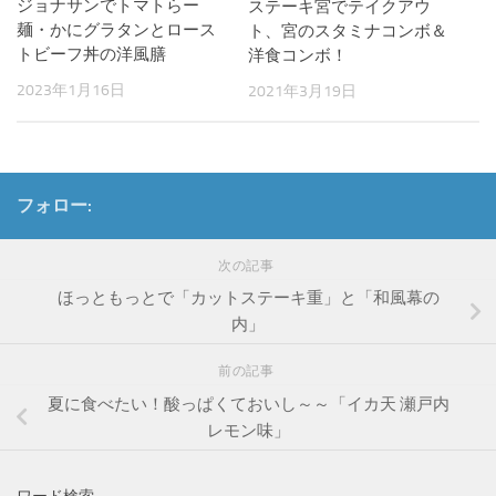
ジョナサンでトマトらー
ステーキ宮でテイクアウ
麺・かにグラタンとロース
ト、宮のスタミナコンボ＆
トビーフ丼の洋風膳
洋食コンボ！
2023年1月16日
2021年3月19日
フォロー:
次の記事
ほっともっとで「カットステーキ重」と「和風幕の
内」
前の記事
夏に食べたい！酸っぱくておいし～～「イカ天 瀬戸内
レモン味」