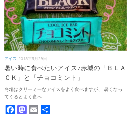
アイス
2018年5月29日
暑い時に食べたいアイス♪赤城の「ＢＬＡ
ＣＫ」と「チョコミント」
冬場はクリーミーなアイスをよく食べますが、 暑くなっ
てくるとよく食べ...
Facebook
Mastodon
Email
共
有