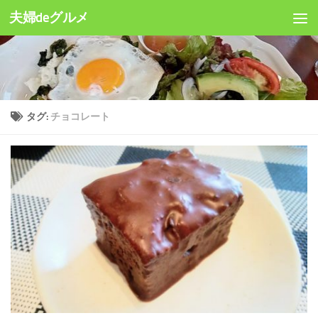
夫婦deグルメ
コンテンツへスキップ
タグ:
チョコレート