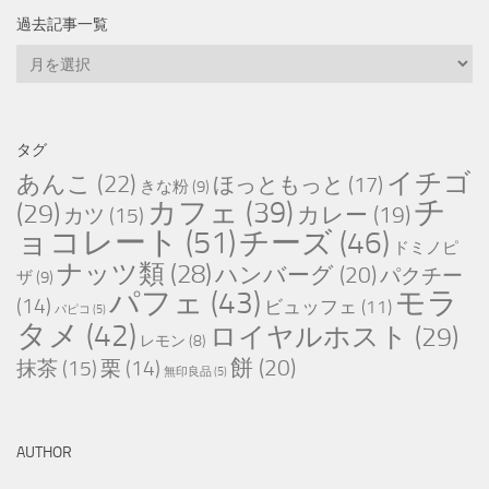
過去記事一覧
過
去
記
事
タグ
一
イチゴ
あんこ
(22)
ほっともっと
(17)
きな粉
(9)
覧
チ
カフェ
(39)
(29)
カレー
(19)
カツ
(15)
ョコレート
(51)
チーズ
(46)
ドミノピ
ナッツ類
(28)
ハンバーグ
(20)
パクチー
ザ
(9)
パフェ
(43)
モラ
(14)
ビュッフェ
(11)
パピコ
(5)
タメ
(42)
ロイヤルホスト
(29)
レモン
(8)
餅
(20)
抹茶
(15)
栗
(14)
無印良品
(5)
AUTHOR