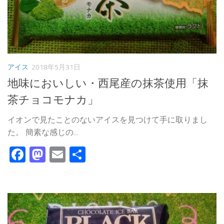
アイス
2018年5月31日
地味においしい・西尾産の抹茶使用「抹
茶チョコモナカ」
イオンで見たことのないアイスを見つけて手に取りまし
た。 簡素な感じの...
Facebook
Mastodon
Email
共
有