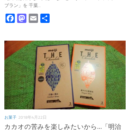
ブラン」を 千葉...
Facebook
Mastodon
Email
共
有
お菓子
2018年4月22日
カカオの苦みを楽しみたいから…「明治