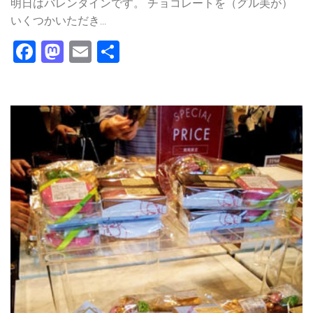
明日はバレンタインです。 チョコレートを（グル美が）
いくつかいただき...
Facebook
Mastodon
Email
共
有