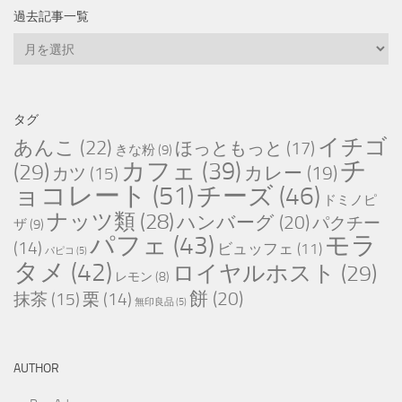
過去記事一覧
過
去
記
事
タグ
一
イチゴ
あんこ
(22)
ほっともっと
(17)
きな粉
(9)
覧
チ
カフェ
(39)
(29)
カレー
(19)
カツ
(15)
ョコレート
(51)
チーズ
(46)
ドミノピ
ナッツ類
(28)
ハンバーグ
(20)
パクチー
ザ
(9)
パフェ
(43)
モラ
(14)
ビュッフェ
(11)
パピコ
(5)
タメ
(42)
ロイヤルホスト
(29)
レモン
(8)
餅
(20)
抹茶
(15)
栗
(14)
無印良品
(5)
AUTHOR