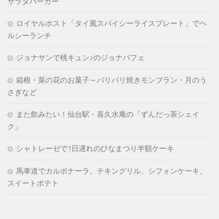
サラダバーガー
ロイヤルホスト「タイ風スパイシーライスプレート」でヘ
ルシーランチ
ジョナサンで桃キュン♪のジョナパフェ
箱根・菜の花のお菓子～パリパリ焼きモンブラン・月のう
さぎなど
また飲みたい！仙台駅・喜久水庵の「ずんだっ茶シェイ
ク」
シャトレーゼで1日遅れのひなまつり半額ケーキ
馬車道でカルボナーラ、チキングリル、シフォンケーキ、
スイートポテト