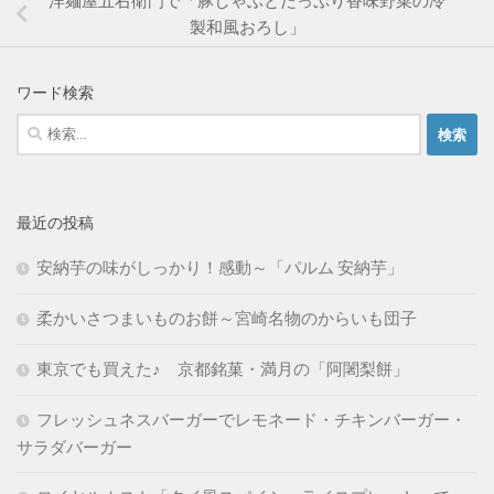
洋麺屋五右衛門で「豚しゃぶとたっぷり香味野菜の冷
製和風おろし」
ワード検索
検
索:
最近の投稿
安納芋の味がしっかり！感動～「パルム 安納芋」
柔かいさつまいものお餅～宮崎名物のからいも団子
東京でも買えた♪ 京都銘菓・満月の「阿闍梨餅」
フレッシュネスバーガーでレモネード・チキンバーガー・
サラダバーガー