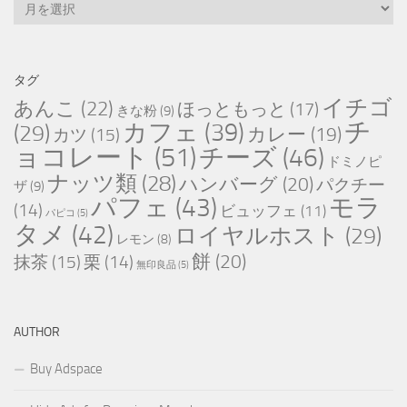
過
去
記
事
タグ
一
イチゴ
あんこ
(22)
ほっともっと
(17)
きな粉
(9)
覧
チ
カフェ
(39)
(29)
カレー
(19)
カツ
(15)
ョコレート
(51)
チーズ
(46)
ドミノピ
ナッツ類
(28)
ハンバーグ
(20)
パクチー
ザ
(9)
パフェ
(43)
モラ
(14)
ビュッフェ
(11)
パピコ
(5)
タメ
(42)
ロイヤルホスト
(29)
レモン
(8)
餅
(20)
抹茶
(15)
栗
(14)
無印良品
(5)
AUTHOR
Buy Adspace