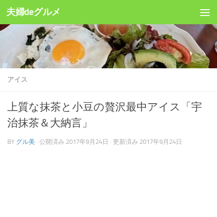
夫婦deグルメ
コンテンツへスキップ
アイス
上質な抹茶と小豆の贅沢最中アイス「宇
治抹茶＆大納言」
BY
グル美
· 公開済み
2017年9月24日
· 更新済み
2017年9月24日