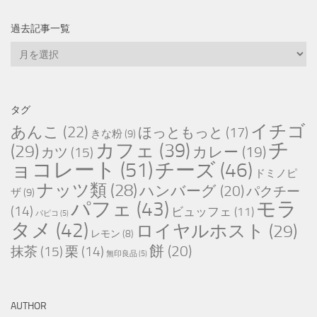
過去記事一覧
過
去
記
事
タグ
一
イチゴ
あんこ
(22)
ほっともっと
(17)
きな粉
(9)
覧
チ
カフェ
(39)
(29)
カレー
(19)
カツ
(15)
ョコレート
(51)
チーズ
(46)
ドミノピ
ナッツ類
(28)
ハンバーグ
(20)
パクチー
ザ
(9)
パフェ
(43)
モラ
(14)
ビュッフェ
(11)
パピコ
(5)
タメ
(42)
ロイヤルホスト
(29)
レモン
(8)
餅
(20)
抹茶
(15)
栗
(14)
無印良品
(5)
AUTHOR