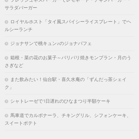
サラダバーガー
ロイヤルホスト「タイ風スパイシーライスプレート」でヘ
ルシーランチ
ジョナサンで桃キュン♪のジョナパフェ
箱根・菜の花のお菓子～パリパリ焼きモンブラン・月のう
さぎなど
また飲みたい！仙台駅・喜久水庵の「ずんだっ茶シェイ
ク」
シャトレーゼで1日遅れのひなまつり半額ケーキ
馬車道でカルボナーラ、チキングリル、シフォンケーキ、
スイートポテト